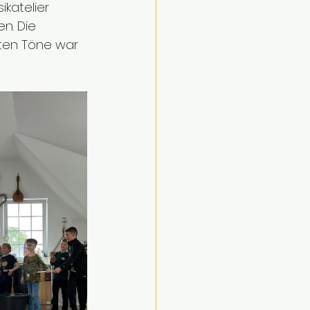
ikatelier 
n. Die 
lten Töne war 