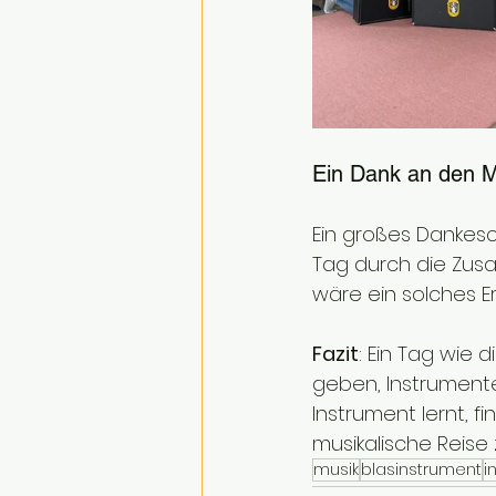
Ein Dank an den M
Ein großes Dankes
Tag durch die Zusa
wäre ein solches E
Fazit
: Ein Tag wie d
geben, Instrumente
Instrument lernt, fi
musikalische Reise
musik
blasinstrument
i