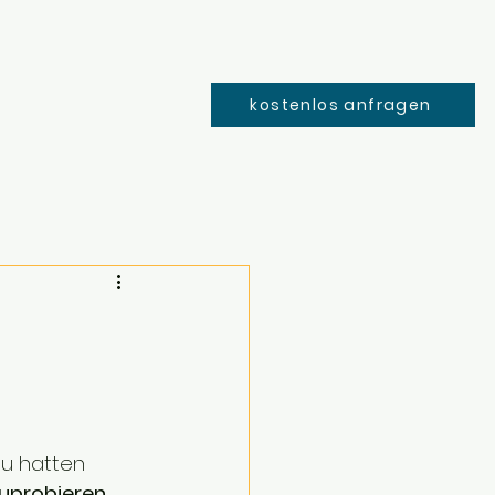
kostenlos anfragen
au hatten 
uprobieren
. 