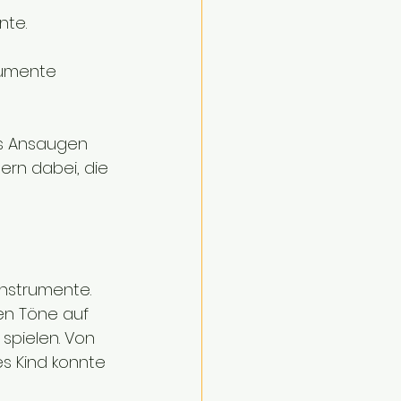
te. 
rumente 
 
as Ansaugen 
ern dabei, die 
Instrumente. 
ten Töne auf 
 spielen. Von 
s Kind konnte 