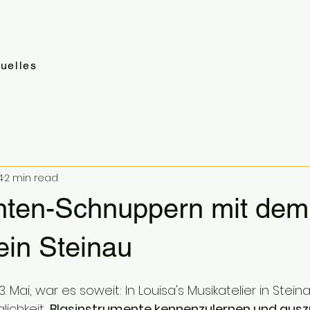
uelles
4
2 min read
nten-Schnuppern mit dem
ein Steinau
 Mai, war es soweit: In Louisa's Musikatelier in Stein
lichkeit, 
Blasinstrumente kennenzulernen und ausz