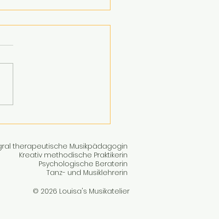
auberhafter Start in die
tszeit in Schlitz
gral therapeutische Musikpädagogin
Kreativ methodische Praktikerin
Psychologische Beraterin
Tanz- und Musiklehrerin
© 2026 Louisa's Musikatelier