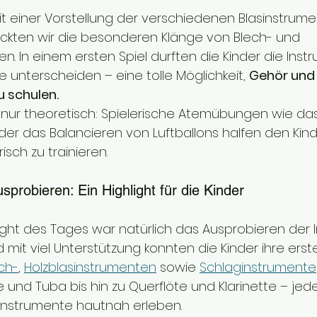
 einer Vorstellung der verschiedenen Blasinstrumen
ten wir die besonderen Klänge von Blech- und 
n. In einem ersten Spiel durften die Kinder die Inst
 unterscheiden – eine tolle Möglichkeit, 
Gehör und
 schulen.
t nur theoretisch: Spielerische Atemübungen wie d
er das Balancieren von Luftballons halfen den Kind
isch zu trainieren.
sprobieren: Ein Highlight für die Kinder
ight des Tages war natürlich das Ausprobieren der 
 mit viel Unterstützung konnten die Kinder ihre ers
ch-
, 
Holzblasinstrumenten
 sowie 
Schlaginstrumente
und Tuba bis hin zu Querflöte und Klarinette – jede
asinstrumente hautnah erleben.