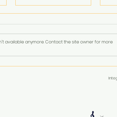
n't available anymore. Contact the site owner for more
Winterbasteln für Kinder
Ein z
Adven
Inte