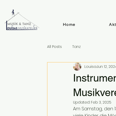
Home
Akt
All Posts
Tanz
Louisa
Jun 12, 202
Instrume
Musikver
Updated:
Feb 3, 2025
Am Samstag, den 13.
viele Kinder die Mög