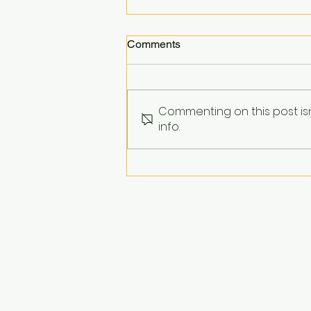
Comments
Commenting on this post is
info.
Warum Tanz im Kindesalter
so wichtig ist