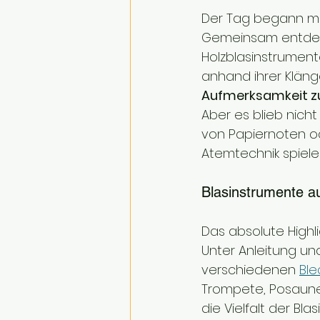
Der Tag begann mit
Gemeinsam entdeck
Holzblasinstrumente
anhand ihrer Klänge
Aufmerksamkeit zu
Aber es blieb nich
von Papiernoten od
Atemtechnik spieler
Blasinstrumente au
Das absolute Highl
Unter Anleitung und
verschiedenen 
Ble
Trompete, Posaune 
die Vielfalt der Bl